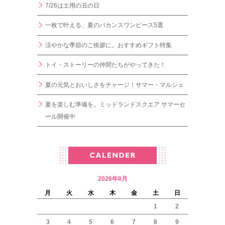
7/26は土用の丑の日
一枚で叶える、夏のバカンスワンピース5選
涼やかな季節のご挨拶に。おすすめギフト特集
トイ・ストーリーの仲間たちがやってきた！
夏の元気とおいしさをチャージ！サマー・マルシェ
夏を楽しむ準備を。ミッドランドスクエア サマーセ
ール開催中
2026年8月
月
火
水
木
金
土
日
1
2
3
4
5
6
7
8
9