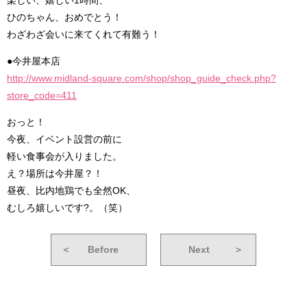
楽しい、嬉しい1時間、
ひのちゃん、おめでとう！
わざわざ会いに来てくれて有難う！
●今井屋本店
http://www.midland-square.com/shop/shop_guide_check.php?
store_code=411
おっと！
今夜、イベント設営の前に
軽い食事会が入りました。
え？場所は今井屋？！
昼夜、比内地鶏でも全然OK、
むしろ嬉しいです?。（笑）
＜
Before
Next
＞