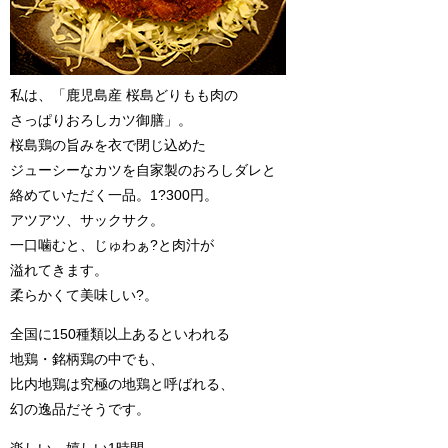
私は、「鹿児島産 桜島どりもも肉の
さっぱりおろしカツ御膳」。
桜島鶏の旨みを衣で閉じ込めた
ジューシーなカツを自家製のおろしダレと
絡めていただく一品。1?300円。
アツアツ、サックサク。
一口噛むと、じゅわぁ?と肉汁が
溢れてきます。
柔らかくて美味しい?。
全国に150種類以上あるといわれる
地鶏・銘柄鶏の中でも、
比内地鶏は究極の地鶏と呼ばれる、
幻の逸品だそうです。