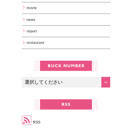
movie
news
report
restaurant
RSS