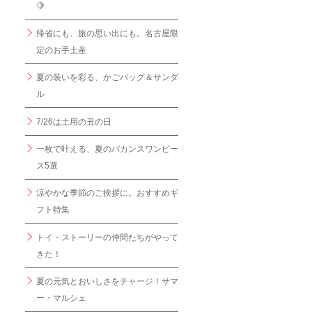
🍋
帰省にも、旅の思い出にも。名古屋限
定のお手土産
夏の装いを彩る、かごバッグ＆サンダ
ル
7/26は土用の丑の日
一枚で叶える、夏のバカンスワンピー
ス5選
涼やかな季節のご挨拶に。おすすめギ
フト特集
トイ・ストーリーの仲間たちがやって
きた！
夏の元気とおいしさをチャージ！サマ
ー・マルシェ