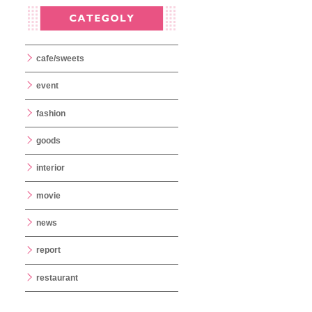
cafe/sweets
event
fashion
goods
interior
movie
news
report
restaurant