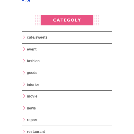
« 7月
cafe/sweets
event
fashion
goods
interior
movie
news
report
restaurant