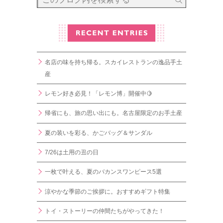
名店の味を持ち帰る。スカイレストランの逸品手土
産
レモン好き必見！「レモン博」開催中🍋
帰省にも、旅の思い出にも。名古屋限定のお手土産
夏の装いを彩る、かごバッグ＆サンダル
7/26は土用の丑の日
一枚で叶える、夏のバカンスワンピース5選
涼やかな季節のご挨拶に。おすすめギフト特集
トイ・ストーリーの仲間たちがやってきた！