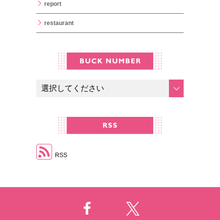
report
restaurant
RSS