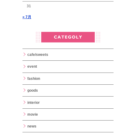
31
« 7月
cafe/sweets
event
fashion
goods
interior
movie
news