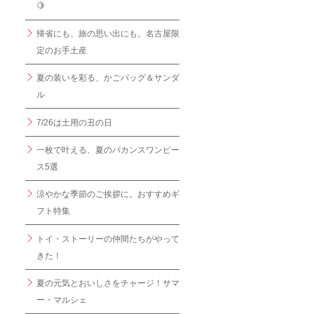
🍋
帰省にも、旅の思い出にも。名古屋限
定のお手土産
夏の装いを彩る、かごバッグ＆サンダ
ル
7/26は土用の丑の日
一枚で叶える、夏のバカンスワンピー
ス5選
涼やかな季節のご挨拶に。おすすめギ
フト特集
トイ・ストーリーの仲間たちがやって
きた！
夏の元気とおいしさをチャージ！サマ
ー・マルシェ