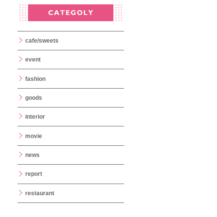
cafe/sweets
event
fashion
goods
interior
movie
news
report
restaurant