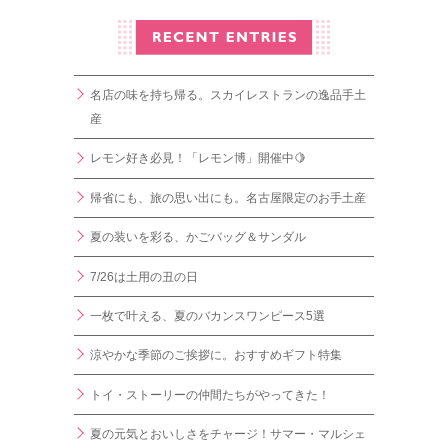
名店の味を持ち帰る。スカイレストランの逸品手土
産
レモン好き必見！「レモン博」開催中🍋
帰省にも、旅の思い出にも。名古屋限定のお手土産
夏の装いを彩る、かごバッグ＆サンダル
7/26は土用の丑の日
一枚で叶える、夏のバカンスワンピース5選
涼やかな季節のご挨拶に。おすすめギフト特集
トイ・ストーリーの仲間たちがやってきた！
夏の元気とおいしさをチャージ！サマー・マルシェ