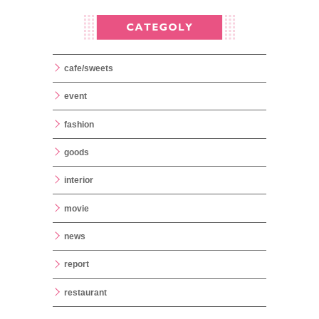
cafe/sweets
event
fashion
goods
interior
movie
news
report
restaurant