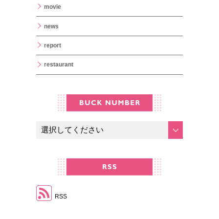
movie
news
report
restaurant
RSS