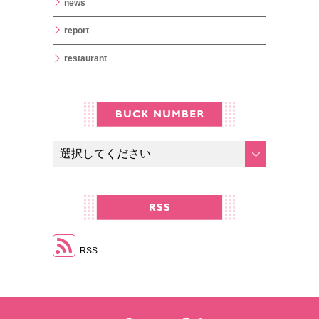
news
report
restaurant
RSS