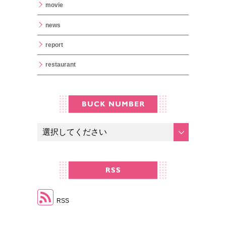
movie
news
report
restaurant
RSS