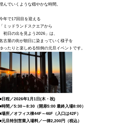
澄んでいくような穏やかな時間。
今年で17回目を迎える
「ミッドランドスクエアから
初日の出を見よう2026」は、
名古屋の街が朝日に染まっていく様子を
ゆったりと楽しめる恒例の元旦イベントです。
■
日程
／
2026
年
1
月
1
日
(
木・祝
)
■時間／
5:30
～
8:30
（開扉
5:00
最終入場
8:00
）
■場所／オフィス棟
44F
～
46F
（入口は
42F
）
■元旦特別営業入場料
／一律
2,200
円（税込）