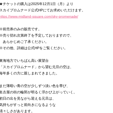
★チケットの購入は2025年12月1日（月）より
スカイプロムナード公式HPにてお求めいただけます。
https://www.midland-square.com/sky-promenade/
※前売券のみの販売です。
※売り切れ次第終了を予定しておりますので、
あらかじめご了承ください。
※その他、詳細は公式HPをご覧ください。
東海地方でいちばん高い展望台
「スカイプロムナード」から望む元旦の空は、
毎年多くの方に親しまれてきました。
まだ薄暗い青の空が少しずつ淡い色を帯び、
名古屋の街の輪郭が明るく浮かび上がっていく。
初日の出を見ながら迎える元旦は、
気持ちがすっと前向きになるような
清々しさがあります。