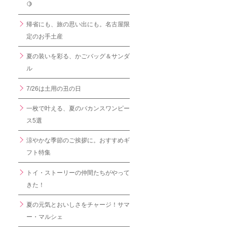
🍋
帰省にも、旅の思い出にも。名古屋限
定のお手土産
夏の装いを彩る、かごバッグ＆サンダ
ル
7/26は土用の丑の日
一枚で叶える、夏のバカンスワンピー
ス5選
涼やかな季節のご挨拶に。おすすめギ
フト特集
トイ・ストーリーの仲間たちがやって
きた！
夏の元気とおいしさをチャージ！サマ
ー・マルシェ