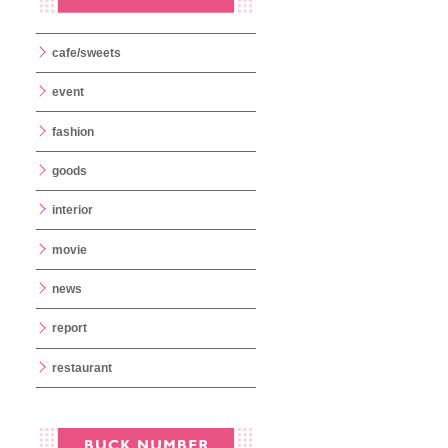
cafe/sweets
event
fashion
goods
interior
movie
news
report
restaurant