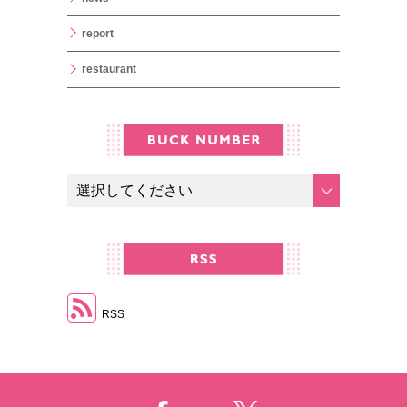
report
restaurant
RSS