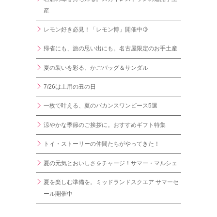
産
レモン好き必見！「レモン博」開催中🍋
帰省にも、旅の思い出にも。名古屋限定のお手土産
夏の装いを彩る、かごバッグ＆サンダル
7/26は土用の丑の日
一枚で叶える、夏のバカンスワンピース5選
涼やかな季節のご挨拶に。おすすめギフト特集
トイ・ストーリーの仲間たちがやってきた！
夏の元気とおいしさをチャージ！サマー・マルシェ
夏を楽しむ準備を。ミッドランドスクエア サマーセ
ール開催中