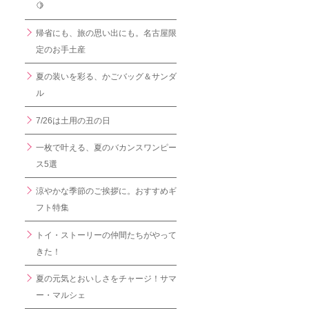
🍋
帰省にも、旅の思い出にも。名古屋限
定のお手土産
夏の装いを彩る、かごバッグ＆サンダ
ル
7/26は土用の丑の日
一枚で叶える、夏のバカンスワンピー
ス5選
涼やかな季節のご挨拶に。おすすめギ
フト特集
トイ・ストーリーの仲間たちがやって
きた！
夏の元気とおいしさをチャージ！サマ
ー・マルシェ