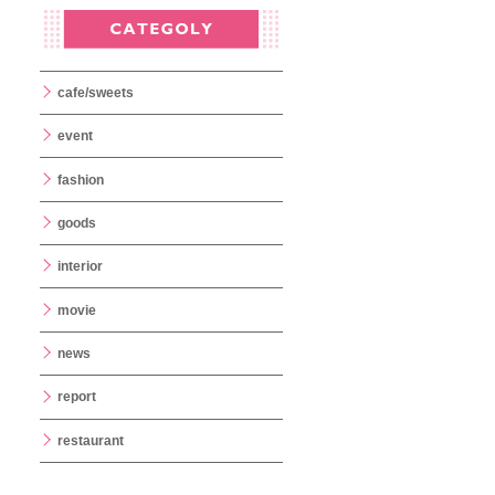
cafe/sweets
event
fashion
goods
interior
movie
news
report
restaurant