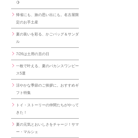
🍋
帰省にも、旅の思い出にも。名古屋限
定のお手土産
夏の装いを彩る、かごバッグ＆サンダ
ル
7/26は土用の丑の日
一枚で叶える、夏のバカンスワンピー
ス5選
涼やかな季節のご挨拶に。おすすめギ
フト特集
トイ・ストーリーの仲間たちがやって
きた！
夏の元気とおいしさをチャージ！サマ
ー・マルシェ