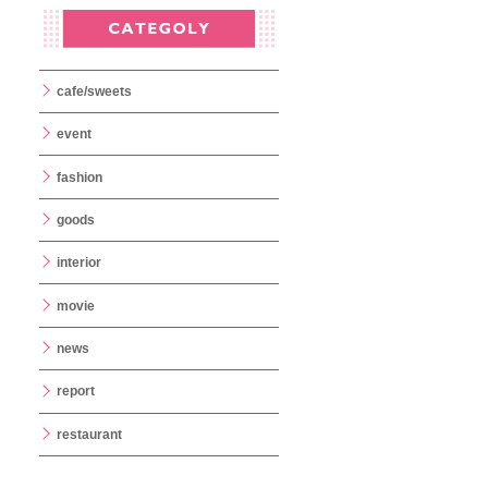
cafe/sweets
event
fashion
goods
interior
movie
news
report
restaurant