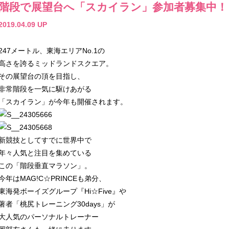
階段で展望台へ「スカイラン」参加者募集中！
2019.04.09 UP
247メートル、東海エリアNo.1の
高さを誇るミッドランドスクエア。
その展望台の頂を目指し、
非常階段を一気に駆けあがる
「スカイラン」が今年も開催されます。
新競技としてすでに世界中で
年々人気と注目を集めている
この「階段垂直マラソン」。
今年はMAG!C☆PRINCEも弟分、
東海発ボーイズグループ『Hi☆Five』や
著者「桃尻トレーニング30days」が
大人気のパーソナルトレーナー