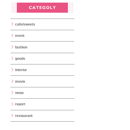
cafe/sweets
event
fashion
goods
interior
movie
news
report
restaurant