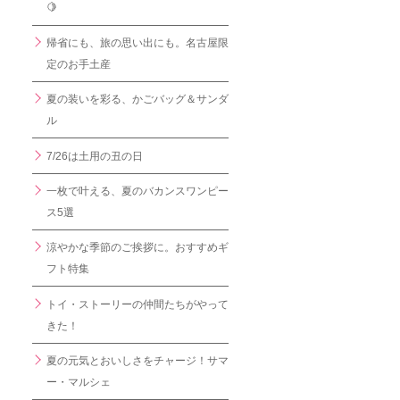
🍋
帰省にも、旅の思い出にも。名古屋限
定のお手土産
夏の装いを彩る、かごバッグ＆サンダ
ル
7/26は土用の丑の日
一枚で叶える、夏のバカンスワンピー
ス5選
涼やかな季節のご挨拶に。おすすめギ
フト特集
トイ・ストーリーの仲間たちがやって
きた！
夏の元気とおいしさをチャージ！サマ
ー・マルシェ