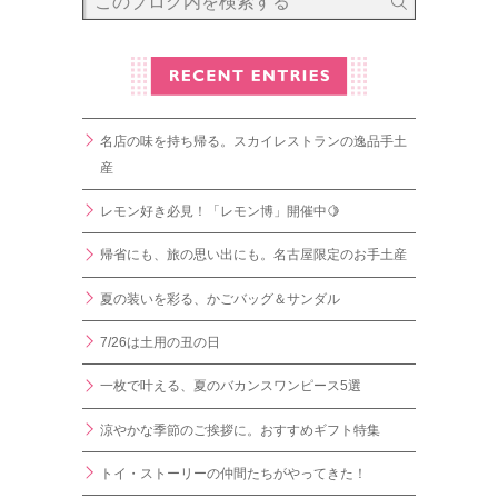
名店の味を持ち帰る。スカイレストランの逸品手土
産
レモン好き必見！「レモン博」開催中🍋
帰省にも、旅の思い出にも。名古屋限定のお手土産
夏の装いを彩る、かごバッグ＆サンダル
7/26は土用の丑の日
一枚で叶える、夏のバカンスワンピース5選
涼やかな季節のご挨拶に。おすすめギフト特集
トイ・ストーリーの仲間たちがやってきた！