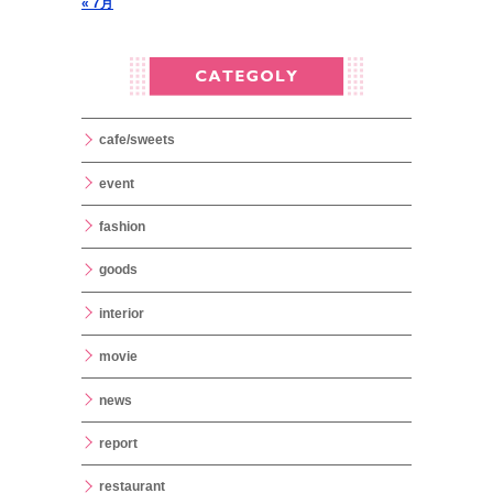
« 7月
cafe/sweets
event
fashion
goods
interior
movie
news
report
restaurant