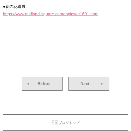
●春の花道展
https://www.midland-square.com/topics/et1691.html
＜
Before
Next
＞
ブログトップ