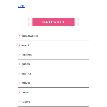
« 7月
cafe/sweets
event
fashion
goods
interior
movie
news
report