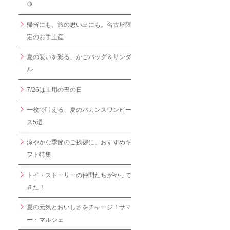
🍋
帰省にも、旅の思い出にも。名古屋限
定のお手土産
夏の装いを彩る、かごバッグ＆サンダ
ル
7/26は土用の丑の日
一枚で叶える、夏のバカンスワンピー
ス5選
涼やかな季節のご挨拶に。おすすめギ
フト特集
トイ・ストーリーの仲間たちがやって
きた！
夏の元気とおいしさをチャージ！サマ
ー・マルシェ