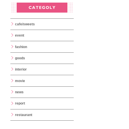
cafe/sweets
event
fashion
goods
interior
movie
news
report
restaurant