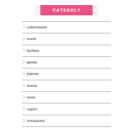
cafe/sweets
event
fashion
goods
interior
movie
news
report
restaurant