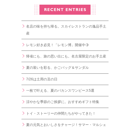
名店の味を持ち帰る。スカイレストランの逸品手土
産
レモン好き必見！「レモン博」開催中🍋
帰省にも、旅の思い出にも。名古屋限定のお手土産
夏の装いを彩る、かごバッグ＆サンダル
7/26は土用の丑の日
一枚で叶える、夏のバカンスワンピース5選
涼やかな季節のご挨拶に。おすすめギフト特集
トイ・ストーリーの仲間たちがやってきた！
夏の元気とおいしさをチャージ！サマー・マルシェ