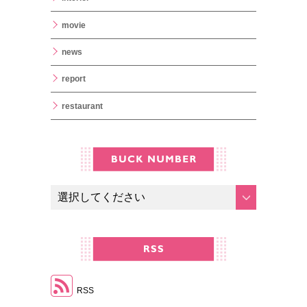
movie
news
report
restaurant
RSS