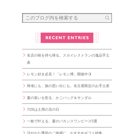
名店の味を持ち帰る。スカイレストランの逸品手土
産
レモン好き必見！「レモン博」開催中🍋
帰省にも、旅の思い出にも。名古屋限定のお手土産
夏の装いを彩る、かごバッグ＆サンダル
7/26は土用の丑の日
一枚で叶える、夏のバカンスワンピース5選
涼やかな季節のご挨拶に。おすすめギフト特集