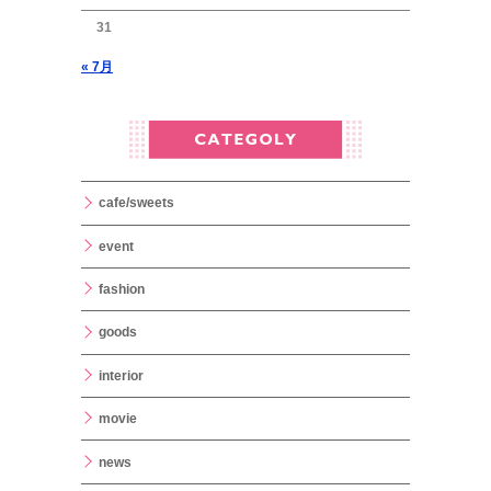
31
« 7月
cafe/sweets
event
fashion
goods
interior
movie
news