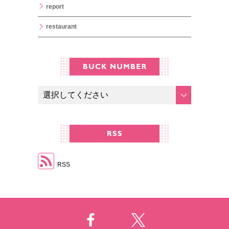
report
restaurant
RSS