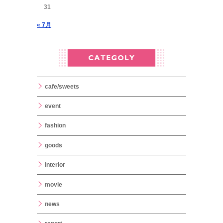
31
« 7月
cafe/sweets
event
fashion
goods
interior
movie
news