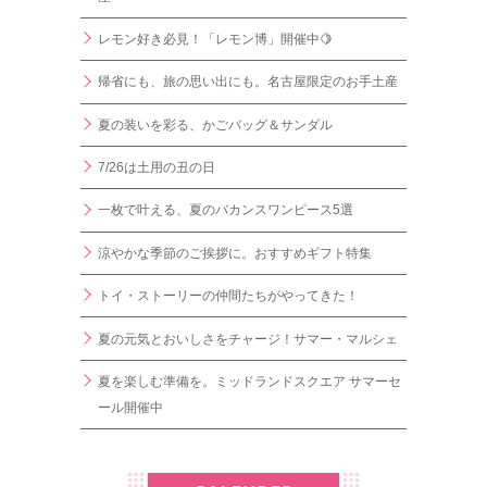
レモン好き必見！「レモン博」開催中🍋
帰省にも、旅の思い出にも。名古屋限定のお手土産
夏の装いを彩る、かごバッグ＆サンダル
7/26は土用の丑の日
一枚で叶える、夏のバカンスワンピース5選
涼やかな季節のご挨拶に。おすすめギフト特集
トイ・ストーリーの仲間たちがやってきた！
夏の元気とおいしさをチャージ！サマー・マルシェ
夏を楽しむ準備を。ミッドランドスクエア サマーセ
ール開催中