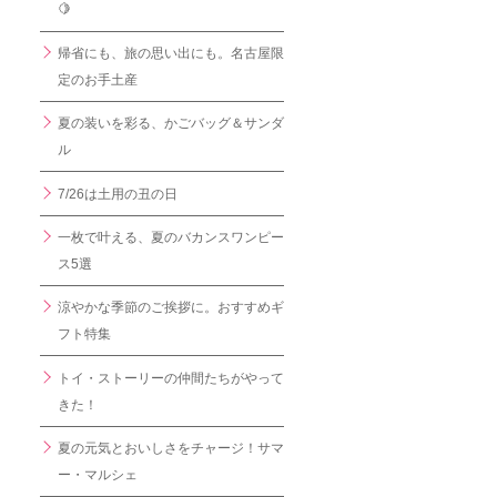
🍋
帰省にも、旅の思い出にも。名古屋限
定のお手土産
夏の装いを彩る、かごバッグ＆サンダ
ル
7/26は土用の丑の日
一枚で叶える、夏のバカンスワンピー
ス5選
涼やかな季節のご挨拶に。おすすめギ
フト特集
トイ・ストーリーの仲間たちがやって
きた！
夏の元気とおいしさをチャージ！サマ
ー・マルシェ