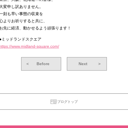
大変申し訳ありません。
一刻も早い事態の収束を
心よりお祈りすると共に、
お先に経済、動かせるよう頑張ります！
●ミッドランドスクエア
https://www.midland-square.com/
＜
Before
Next
＞
ブログトップ