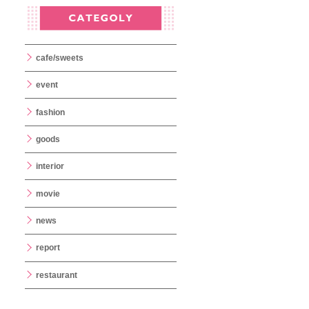
cafe/sweets
event
fashion
goods
interior
movie
news
report
restaurant