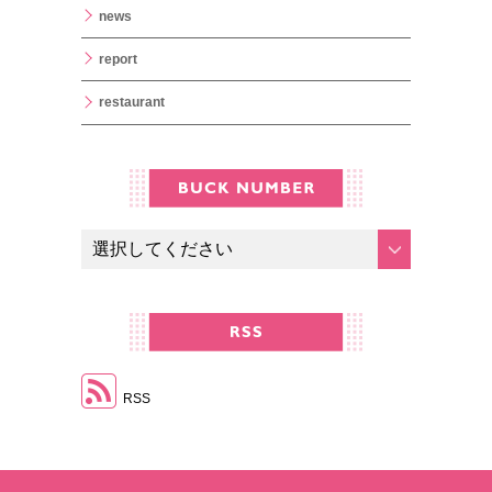
news
report
restaurant
RSS