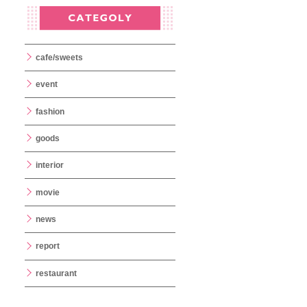
cafe/sweets
event
fashion
goods
interior
movie
news
report
restaurant