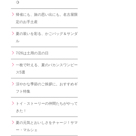
🍋
帰省にも、旅の思い出にも。名古屋限
定のお手土産
夏の装いを彩る、かごバッグ＆サンダ
ル
7/26は土用の丑の日
一枚で叶える、夏のバカンスワンピー
ス5選
涼やかな季節のご挨拶に。おすすめギ
フト特集
トイ・ストーリーの仲間たちがやって
きた！
夏の元気とおいしさをチャージ！サマ
ー・マルシェ