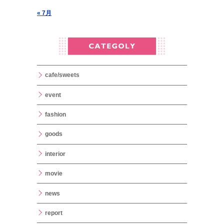
« 7月
cafe/sweets
event
fashion
goods
interior
movie
news
report