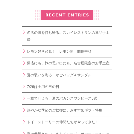
名店の味を持ち帰る。スカイレストランの逸品手土
産
レモン好き必見！「レモン博」開催中🍋
帰省にも、旅の思い出にも。名古屋限定のお手土産
夏の装いを彩る、かごバッグ＆サンダル
7/26は土用の丑の日
一枚で叶える、夏のバカンスワンピース5選
涼やかな季節のご挨拶に。おすすめギフト特集
トイ・ストーリーの仲間たちがやってきた！
夏の元気とおいしさをチャージ！サマー・マルシェ