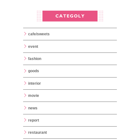
cafe/sweets
event
fashion
goods
interior
movie
news
report
restaurant