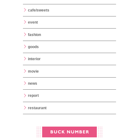
cafe/sweets
event
fashion
goods
interior
movie
news
report
restaurant