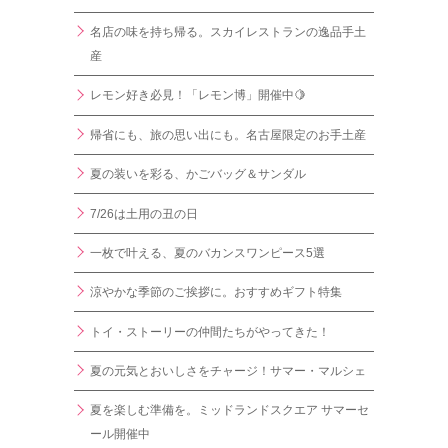
名店の味を持ち帰る。スカイレストランの逸品手土
産
レモン好き必見！「レモン博」開催中🍋
帰省にも、旅の思い出にも。名古屋限定のお手土産
夏の装いを彩る、かごバッグ＆サンダル
7/26は土用の丑の日
一枚で叶える、夏のバカンスワンピース5選
涼やかな季節のご挨拶に。おすすめギフト特集
トイ・ストーリーの仲間たちがやってきた！
夏の元気とおいしさをチャージ！サマー・マルシェ
夏を楽しむ準備を。ミッドランドスクエア サマーセ
ール開催中