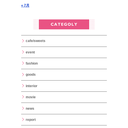
« 7月
cafe/sweets
event
fashion
goods
interior
movie
news
report