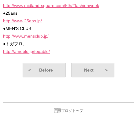
http://www.midland-square.com/5th/#fashionweek
●25ans
http://www.25ans.jp/
●MEN’S CLUB
http://www.mensclub.jp/
●トガブロ。
http://ameblo.jp/togablo/
＜
Before
Next
＞
ブログトップ