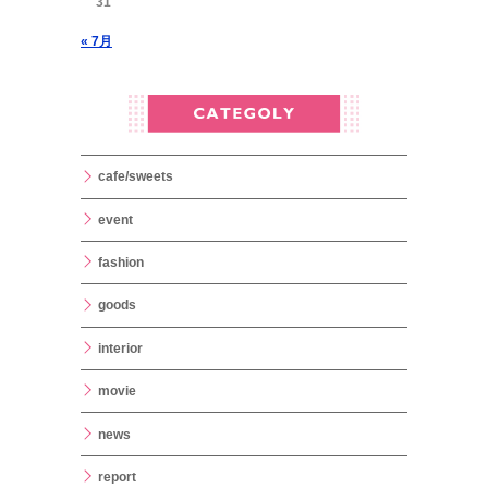
31
« 7月
cafe/sweets
event
fashion
goods
interior
movie
news
report