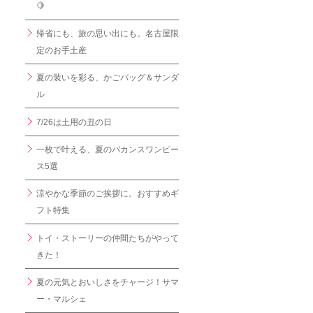
🍋
帰省にも、旅の思い出にも。名古屋限
定のお手土産
夏の装いを彩る、かごバッグ＆サンダ
ル
7/26は土用の丑の日
一枚で叶える、夏のバカンスワンピー
ス5選
涼やかな季節のご挨拶に。おすすめギ
フト特集
トイ・ストーリーの仲間たちがやって
きた！
夏の元気とおいしさをチャージ！サマ
ー・マルシェ