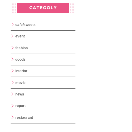
cafe/sweets
event
fashion
goods
interior
movie
news
report
restaurant