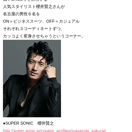
人気スタイリスト櫻井賢之さんが
名古屋の男性６名を
ON＝ビジネススーツ、OFF＝カジュアル
それぞれ３コーディネートずつ、
カッコよく変身させちゃうというコーナー。
●SUPER SONIC 櫻井賢之
http://super-sonic.jp/creator_profiles/masayuki_sakurai/