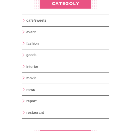
cafe/sweets
event
fashion
goods
interior
movie
news
report
restaurant