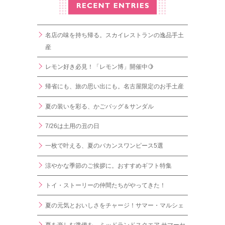
名店の味を持ち帰る。スカイレストランの逸品手土
産
レモン好き必見！「レモン博」開催中🍋
帰省にも、旅の思い出にも。名古屋限定のお手土産
夏の装いを彩る、かごバッグ＆サンダル
7/26は土用の丑の日
一枚で叶える、夏のバカンスワンピース5選
涼やかな季節のご挨拶に。おすすめギフト特集
トイ・ストーリーの仲間たちがやってきた！
夏の元気とおいしさをチャージ！サマー・マルシェ
夏を楽しむ準備を。ミッドランドスクエア サマーセ