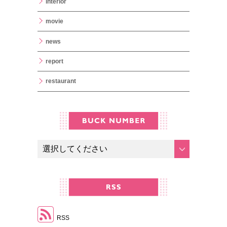
interior
movie
news
report
restaurant
RSS