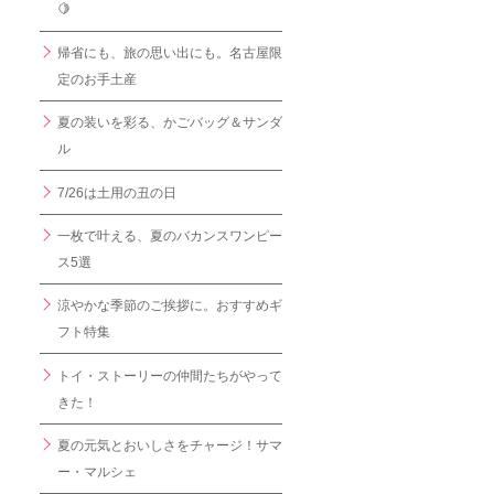
🍋
帰省にも、旅の思い出にも。名古屋限
定のお手土産
夏の装いを彩る、かごバッグ＆サンダ
ル
7/26は土用の丑の日
一枚で叶える、夏のバカンスワンピー
ス5選
涼やかな季節のご挨拶に。おすすめギ
フト特集
トイ・ストーリーの仲間たちがやって
きた！
夏の元気とおいしさをチャージ！サマ
ー・マルシェ