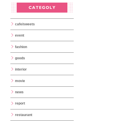
cafe/sweets
event
fashion
goods
interior
movie
news
report
restaurant