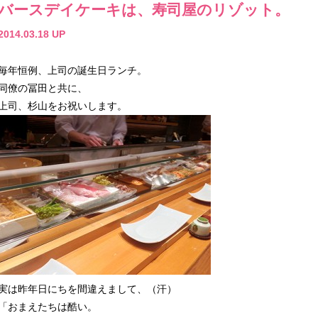
バースデイケーキは、寿司屋のリゾット。
2014.03.18 UP
毎年恒例、上司の誕生日ランチ。
同僚の冨田と共に、
上司、杉山をお祝いします。
実は昨年日にちを間違えまして、（汗）
「おまえたちは酷い。