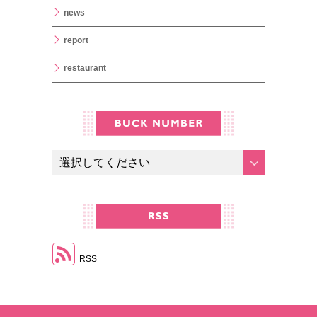
news
report
restaurant
RSS