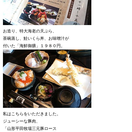
お造り、特大海老の天ぷら、
茶碗蒸し、鮭いくら丼、お味噌汁が
付いた「海鮮御膳」１９８０円。
私はこちらをいただきました。
ジューシーな豚肉、
「山形平田牧場三元豚ロース