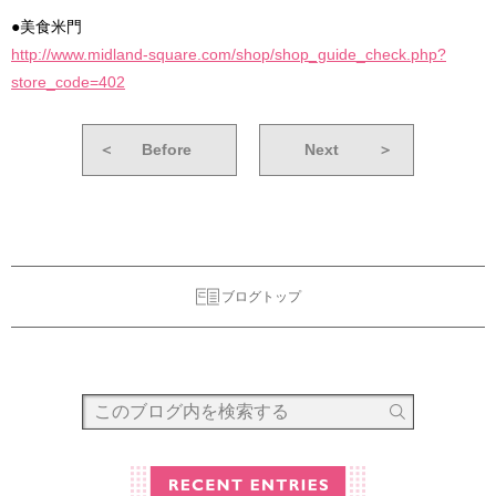
●美食米門
http://www.midland-square.com/shop/shop_guide_check.php?
store_code=402
＜
Before
Next
＞
ブログトップ