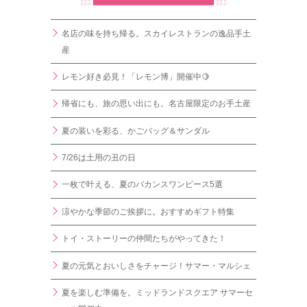
名店の味を持ち帰る。スカイレストランの逸品手土
産
レモン好き必見！「レモン博」開催中🍋
帰省にも、旅の思い出にも。名古屋限定のお手土産
夏の装いを彩る、かごバッグ＆サンダル
7/26は土用の丑の日
一枚で叶える、夏のバカンスワンピース5選
涼やかな季節のご挨拶に。おすすめギフト特集
トイ・ストーリーの仲間たちがやってきた！
夏の元気とおいしさをチャージ！サマー・マルシェ
夏を楽しむ準備を。ミッドランドスクエア サマーセ