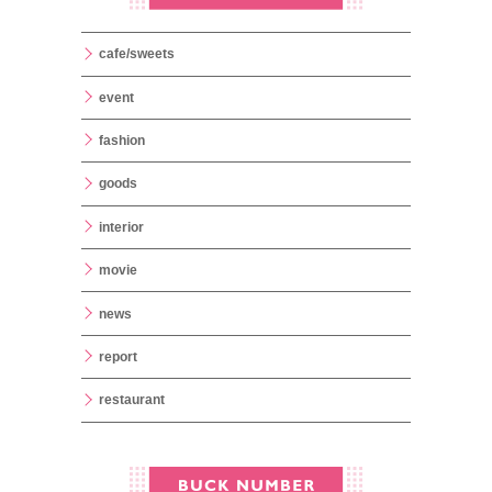
cafe/sweets
event
fashion
goods
interior
movie
news
report
restaurant