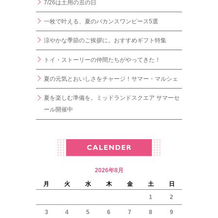
7/26は土用の丑の日
一枚で叶える、夏のバカンスワンピース5選
涼やかな季節のご挨拶に。おすすめギフト特集
トイ・ストーリーの仲間たちがやってきた！
夏の元気とおいしさをチャージ！サマー・マルシェ
夏を楽しむ準備を。ミッドランドスクエア サマーセ
ール開催中
2026年8月
月
火
水
木
金
土
日
1
2
3
4
5
6
7
8
9