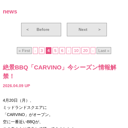
news
＜
Before
Next
＞
« First
-
3
4
5
6
-
10
20
-
Last »
絶景BBQ「CARVINO」今シーズン情報解
禁！
2026.04.09 UP
4月20日（月）、
ミッドランドスクエアに
「CARVINO」がオープン。
空に一番近いBBQが、