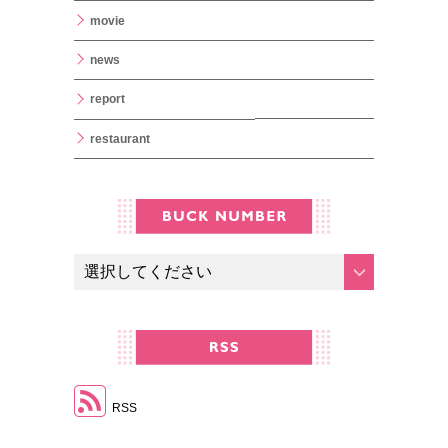
movie
news
report
restaurant
RSS