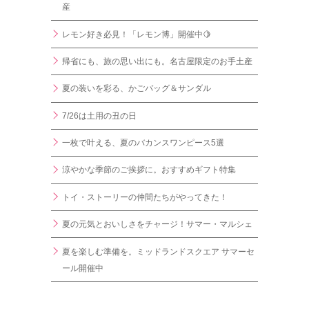
産
レモン好き必見！「レモン博」開催中🍋
帰省にも、旅の思い出にも。名古屋限定のお手土産
夏の装いを彩る、かごバッグ＆サンダル
7/26は土用の丑の日
一枚で叶える、夏のバカンスワンピース5選
涼やかな季節のご挨拶に。おすすめギフト特集
トイ・ストーリーの仲間たちがやってきた！
夏の元気とおいしさをチャージ！サマー・マルシェ
夏を楽しむ準備を。ミッドランドスクエア サマーセ
ール開催中