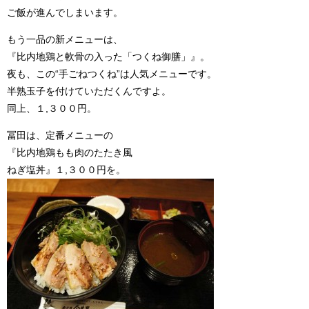
ご飯が進んでしまいます。
もう一品の新メニューは、
『比内地鶏と軟骨の入った「つくね御膳」』。
夜も、この“手ごねつくね”は人気メニューです。
半熟玉子を付けていただくんですよ。
同上、１,３００円。
冨田は、定番メニューの
『比内地鶏もも肉のたたき風
ねぎ塩丼』１,３００円を。