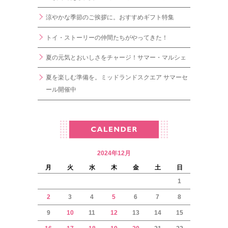
涼やかな季節のご挨拶に。おすすめギフト特集
トイ・ストーリーの仲間たちがやってきた！
夏の元気とおいしさをチャージ！サマー・マルシェ
夏を楽しむ準備を。ミッドランドスクエア サマーセ
ール開催中
2024年12月
月
火
水
木
金
土
日
1
2
3
4
5
6
7
8
9
10
11
12
13
14
15