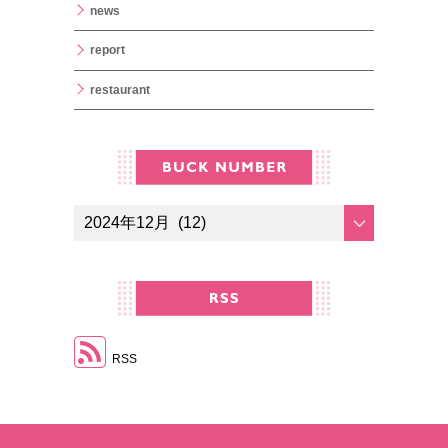
news
report
restaurant
RSS