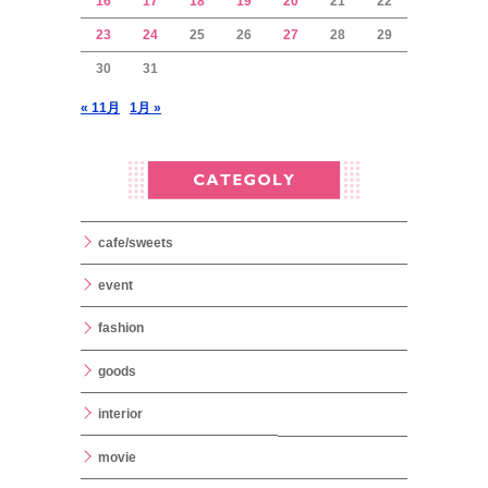
16
17
18
19
20
21
22
23
24
25
26
27
28
29
30
31
« 11月
1月 »
cafe/sweets
event
fashion
goods
interior
movie