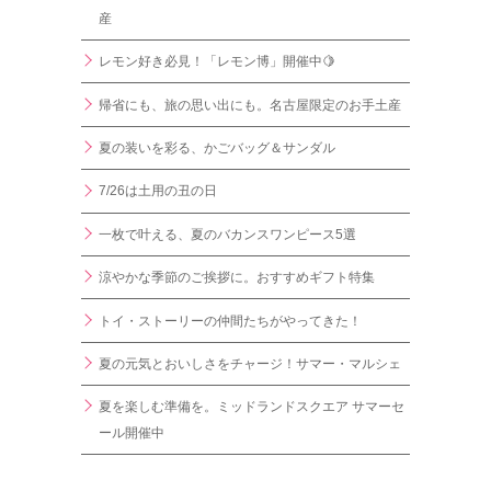
産
レモン好き必見！「レモン博」開催中🍋
帰省にも、旅の思い出にも。名古屋限定のお手土産
夏の装いを彩る、かごバッグ＆サンダル
7/26は土用の丑の日
一枚で叶える、夏のバカンスワンピース5選
涼やかな季節のご挨拶に。おすすめギフト特集
トイ・ストーリーの仲間たちがやってきた！
夏の元気とおいしさをチャージ！サマー・マルシェ
夏を楽しむ準備を。ミッドランドスクエア サマーセ
ール開催中