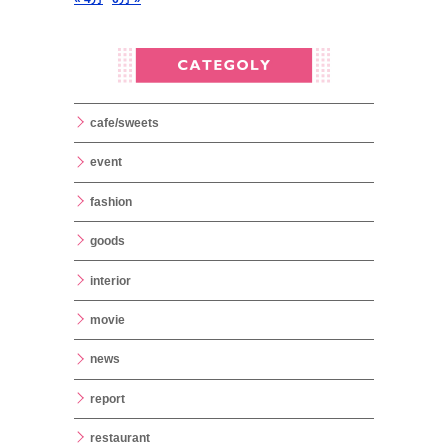
cafe/sweets
event
fashion
goods
interior
movie
news
report
restaurant