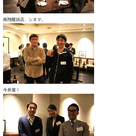
南翔饅頭店、シネマ。
今井屋！