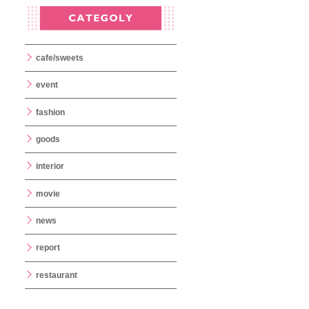
cafe/sweets
event
fashion
goods
interior
movie
news
report
restaurant