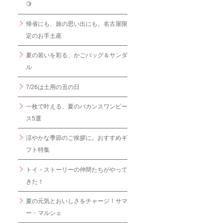
🍋
帰省にも、旅の思い出にも。名古屋限
定のお手土産
夏の装いを彩る、かごバッグ＆サンダ
ル
7/26は土用の丑の日
一枚で叶える、夏のバカンスワンピー
ス5選
涼やかな季節のご挨拶に。おすすめギ
フト特集
トイ・ストーリーの仲間たちがやって
きた！
夏の元気とおいしさをチャージ！サマ
ー・マルシェ