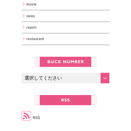
movie
news
report
restaurant
RSS