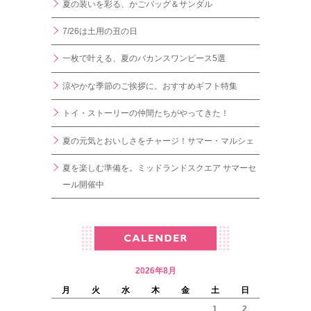
夏の装いを彩る、かごバッグ＆サンダル
7/26は土用の丑の日
一枚で叶える、夏のバカンスワンピース5選
涼やかな季節のご挨拶に。おすすめギフト特集
トイ・ストーリーの仲間たちがやってきた！
夏の元気とおいしさをチャージ！サマー・マルシェ
夏を楽しむ準備を。ミッドランドスクエア サマーセ
ール開催中
2026年8月
月
火
水
木
金
土
日
1
2