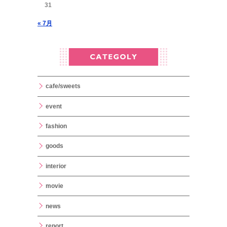
31
« 7月
cafe/sweets
event
fashion
goods
interior
movie
news
report