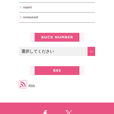
report
restaurant
RSS