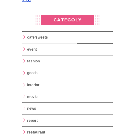
« 7月
cafe/sweets
event
fashion
goods
interior
movie
news
report
restaurant