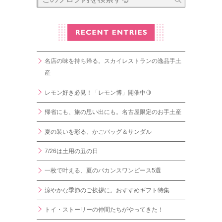
名店の味を持ち帰る。スカイレストランの逸品手土
産
レモン好き必見！「レモン博」開催中🍋
帰省にも、旅の思い出にも。名古屋限定のお手土産
夏の装いを彩る、かごバッグ＆サンダル
7/26は土用の丑の日
一枚で叶える、夏のバカンスワンピース5選
涼やかな季節のご挨拶に。おすすめギフト特集
トイ・ストーリーの仲間たちがやってきた！